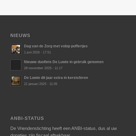
NIEUWS
Dag van de Zorg met volop poffertjes
1 juni 2026 - 17:51
Nieuwe duofiets De Luwte in gebruik genomen
28 november 2025 - 11:17
De Luwte dit jaar extra in kerstsferen
21 januari 2025 - 11:05
ANBI-STATUS
De Vriendenstichting heeft een ANBI-status, dus al uw
donaties zijn fiscaal aftrekbaar.