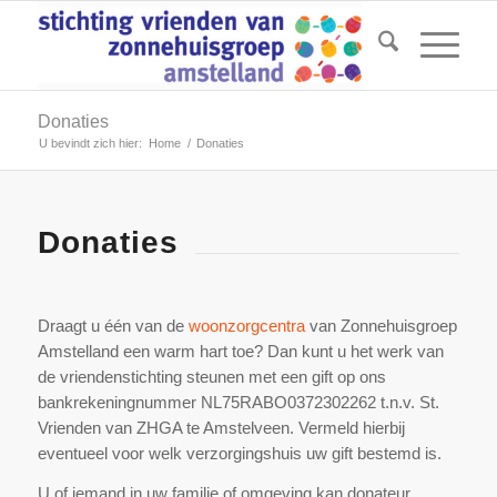
Donaties
U bevindt zich hier:
Home
/
Donaties
Donaties
Draagt u één van de
woonzorgcentra
van Zonnehuisgroep
Amstelland een warm hart toe? Dan kunt u het werk van
de vriendenstichting steunen met een gift op ons
bankrekeningnummer NL75RABO0372302262 t.n.v. St.
Vrienden van ZHGA te Amstelveen. Vermeld hierbij
eventueel voor welk verzorgingshuis uw gift bestemd is.
U of iemand in uw familie of omgeving kan donateur