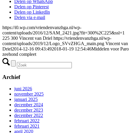
Delen op WhatsApp
Delen op Pinterest
Delen op LinkedIn
Delen via e-mail
https://i0.wp.com/vriendenvanzhga.nl/wp-
content/uploads/2016/12/SAM_2421.jpg?fit=300%2C225&ssl=1
225
300
Vincent van Driel
https://vriendenvanzhga.nl/wp-
content/uploads/2019/12/Logo_SVvZHGA_main.png
Vincent van
Driel
2014-12-16 09:43:49
2018-01-19 12:54:46
Middelen voor Paro
zeehond compleet
Archief
juni 2026
november 2025
januari 2025
december 2024
december 2023
december 2022
februari 2022
februari 2021
april 2020