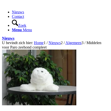
Nieuws
Contact
Zoek
Menu
Menu
Nieuws
U bevindt zich hier:
Home
1
/
Nieuws
2
/
Algemeen
3
/
Middelen
voor Paro zeehond compleet