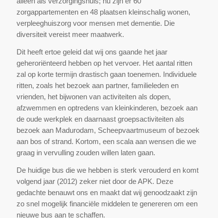
alleen als verzorgingshuis; nu zijn er 60
zorgappartementen en 48 plaatsen kleinschalig wonen,
verpleeghuiszorg voor mensen met dementie. Die
diversiteit vereist meer maatwerk.
Dit heeft ertoe geleid dat wij ons gaande het jaar
geheroriënteerd hebben op het vervoer. Het aantal ritten
zal op korte termijn drastisch gaan toenemen. Individuele
ritten, zoals het bezoek aan partner, familieleden en
vrienden, het bijwonen van activiteiten als dopen,
afzwemmen en optredens van kleinkinderen, bezoek aan
de oude werkplek en daarnaast groepsactiviteiten als
bezoek aan Madurodam, Scheepvaartmuseum of bezoek
aan bos of strand. Kortom, een scala aan wensen die we
graag in vervulling zouden willen laten gaan.
De huidige bus die we hebben is sterk verouderd en komt
volgend jaar (2012) zeker niet door de APK. Deze
gedachte benauwt ons en maakt dat wij genoodzaakt zijn
zo snel mogelijk financiële middelen te genereren om een
nieuwe bus aan te schaffen.