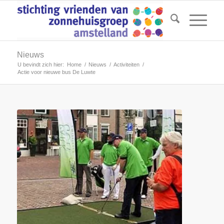
Nieuws
U bevindt zich hier:
Home
/
Nieuws
/
Activiteiten
/
Actie voor nieuwe bus De Luwte