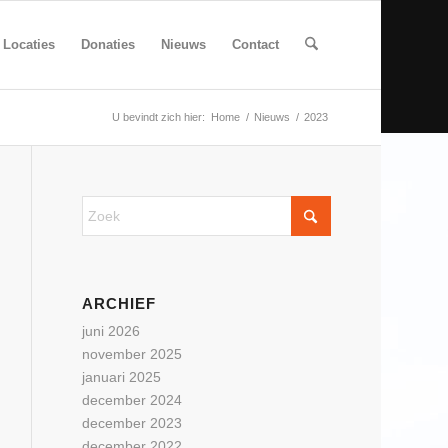
Locaties
Donaties
Nieuws
Contact
U bevindt zich hier:
Home
/
Nieuws
/
2023
ARCHIEF
juni 2026
november 2025
januari 2025
december 2024
december 2023
december 2022