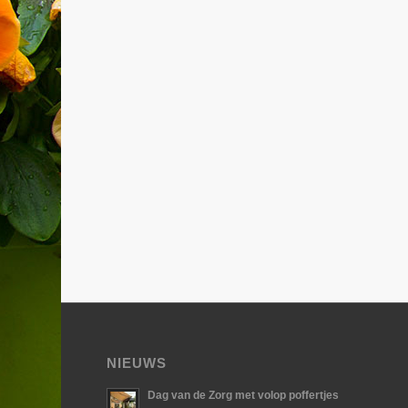
NIEUWS
Dag van de Zorg met volop poffertjes